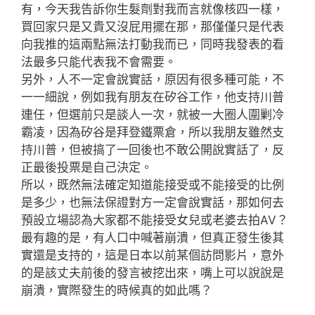
有，今天我告訴你生髮劑對我而言就像核四一樣，
買回家只是又貴又沒屁用擺在那，那僅僅只是代表
向我推的這兩點無法打動我而已，同時我發表的看
法最多只能代表我不會需要。
另外，人不一定會說實話，原因有很多種可能，不
一一細說，例如我有朋友在矽谷工作，他支持川普
連任，但選前只是談人一次，就被一大圈人圍剿冷
霸凌，因為矽谷是拜登鐵票倉，所以我朋友雖然支
持川普，但被搞了一回後也不敢公開說實話了，反
正最後投票是自己決定。
所以，既然無法確定知道能接受或不能接受的比例
是多少，也無法保證對方一定會說實話，那如何去
預設立場認為大家都不能接受女兒或老婆去拍AV？
最有趣的是，有人口中喊著崩潰，但真正發生後其
實還是支持的，這是日本以前某個訪問影片，意外
的是該丈夫前後的發言被挖出來，嘴上可以說說是
崩潰，實際發生的時候真的如此嗎？