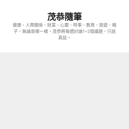
跳
至
茂恭隨筆
主
要
健康、人際關係、財富、心靈、時事、教育、旅遊、親
子，無論是哪一樣，茂恭將每週討論1~2個議題，只說
內
真話。
容