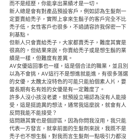
而不是經歷，你能拿出業績才是一切。
新人總是會有對產品預設客戶，例如認為生髮劑一
定要賣給禿子，實際上拿來生鬍子的客戶完全不比
禿子低，女性客戶也很多，不過請容許我保密一下
利基點。
但新人只會賣給禿子，大家都賣禿子，難度其實是
很高的，但結果來說，你賣給禿子或是想生鬍的業
績是一樣，但難度有差異。
AV女優這回事也一樣，這是個合法的職業，並且別
以為不會挑，AV這行不是想進就能進，有很多落選
的女優，太醜太沒特色的可能只能拍個素人片，要
當長期有名有姓的女優是有一定難度了。
許多人沒小孩沒老婆，就預設立場認為沒有人能接
受，這是挺詭異的想法，通常我這麼說，就會有人
反問我能不能接受？
這問題其實也是個謬區，因為你問我沒用，我只能
代表一方發言，就拿前面的生髮劑來說，我既不是
禿子也不想生鬍，對我而言生髮劑一點吸引力都沒