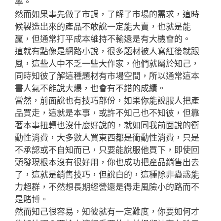
率。
然而如果事先做了市調，了解了市場的需求，這時
候製造出來的產品不敢說一定能大賣，也就是能
贏，但通常打平成本維持不輸還是有大機會的。
這就有點像是網路小說，很多題材被人寫紅後就跟
風，這些人中不乏一些大作家，他們就屬於知己，
同時知彼了解這種題材有市場空間，所以通常這本
書人氣不能說大爆，也會有不錯的成績。
當然，前面說也有技巧部份，如果你能說服人把產
品買走，這就是本事，或許不知己也不知彼，但靠
著本事扭轉也沒什麼好說的，就如同我前面說的衝
動性消費，大多數人買東西都是衝動性消費，只是
不承認或不自知而已，只要能說服他買下，即使回
頭發現根本沒有很好用，你也成功把產品銷售出去
了，這就是銷售技巧，但說白的，這種除非蠱惑能
力超群，不然想長期經營還是得走風險小的路而不
是賭博。
然而知己很容易，知彼就有一定難度，你要如何才