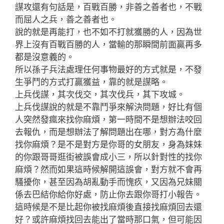
謀攻還有句話是，百戰百勝，非善之善者也，不戰
而屈人之兵，善之善者也。
說的就是再能打，也不如不打就獲勝的人，因為世
界上沒有百戰百勝的人，當輸的那瞬間前面贏再多
都是沒意義的。
所以孫子兵法處理任何事物最好的方式就是，不發
生爭鬥的方式打贏獲益，靠的就是謀略。
上兵伐謀，其次伐交，其次伐兵，其下攻城。
上兵伐謀說的就是不靠鬥爭來解決問題，好比有個
人突然發瘋來找你麻煩，第一時間不是想辦法咬回
去報仇，而是想辦法了解問題出在哪，對方為什麼
找你麻煩？是不是對方是你哥的女朋友，身為妹妹
的你跟哥哥逛街被誤會成小三，所以針對性的找你
麻煩？然而如果這時候解開這誤會，對方就不會再
騷擾你，甚至因為胡亂動手而愧疚，又因為兄妹關
係去巴結你給你好處，防止你去跟你哥打小報告。
這時候是不是比起你被找麻煩後直接找麻煩回去還
好？或許麻煩找回去能出了當時那口氣，但可能因