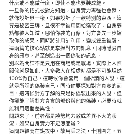
什麼或不能做什麼，即使不能也要裝成能。
一旦你的招式被對方知道，自身實力再強也會輸，
就像設計界一樣，如果設計了一款特別的東西，這
算是秘密王牌，旦很不幸被用間給竊取了，自身弱
點都被人知道，哪怕你裝的再像，對方會先一步盜
取你的成果，同時將計用計利用，變成雙重被騙。
這兩篇的核心點就是掌握對方的訊息，同時隱藏自
身的訊息，甚至創造出一個偽裝的訊息。
別以為間諜不是只用在商場或是戰場，實際上人際
關係就是如此，大多數人在相處時都是不可能坦然
100%做自己，這時候你會套用一個所謂的人設，這
就是所謂的偽裝自己，同時你要探知對方真實的面
目，這時候對方了解的只是你偽裝出來的人設，但
你卻能了解對方真實的部份與他的偽裝，必要時就
能利用這個差異性。
問題來了，前者都是談勢均力敵或差異不大的狀
況，如果自身實力不足怎麼辦？
這問題被寫在謀攻中，故用兵之法，十則圍之，五