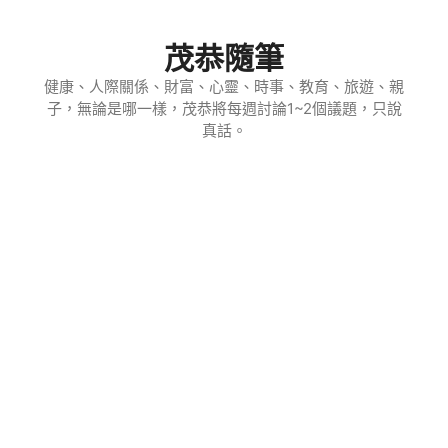
跳
至
茂恭隨筆
主
要
健康、人際關係、財富、心靈、時事、教育、旅遊、親
子，無論是哪一樣，茂恭將每週討論1~2個議題，只說
內
真話。
容