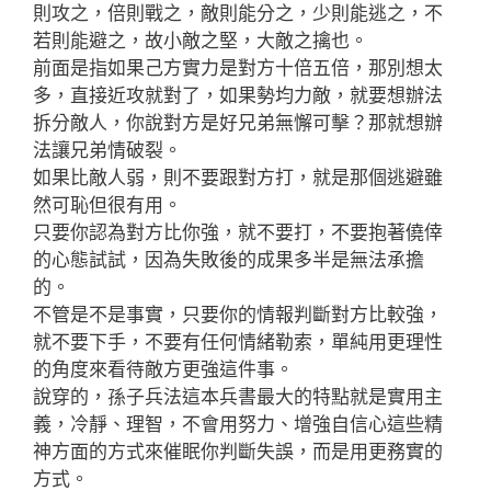
則攻之，倍則戰之，敵則能分之，少則能逃之，不
若則能避之，故小敵之堅，大敵之擒也。
前面是指如果己方實力是對方十倍五倍，那別想太
多，直接近攻就對了，如果勢均力敵，就要想辦法
拆分敵人，你說對方是好兄弟無懈可擊？那就想辦
法讓兄弟情破裂。
如果比敵人弱，則不要跟對方打，就是那個逃避雖
然可恥但很有用。
只要你認為對方比你強，就不要打，不要抱著僥倖
的心態試試，因為失敗後的成果多半是無法承擔
的。
不管是不是事實，只要你的情報判斷對方比較強，
就不要下手，不要有任何情緒勒索，單純用更理性
的角度來看待敵方更強這件事。
說穿的，孫子兵法這本兵書最大的特點就是實用主
義，冷靜、理智，不會用努力、增強自信心這些精
神方面的方式來催眠你判斷失誤，而是用更務實的
方式。