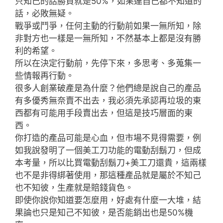
只知己的話勝負就是50%，如果連自己都不知道的
話，必敗無疑。
戰爭或鬥爭，任何主動的行動前如果一無所知，除
非對方也一樣是一無所知，不然基本上都是沒有勝
利的希望。
所以在決定行動前，先停下來，多思考、多蒐集一
些情報再行動。
很多人創業破產是為什麼？他們總是說自己的產品
有多優秀無奈賣不出去，我必須先承認再垃圾的東
西都有可能用手段賣出去，但這是技巧層面的東
西。
你打造的產品可能是心血，但市場不見得需要，例
如我說發明了一個美工刀功能的電動刮鬍刀，但成
本考量，所以比買電動刮鬍刀+美工刀還貴，這兩樣
也不是非得綁著使用，那這種產品就是屬於不知己
也不知彼，生產就是賠錢貨色。
即使你說你知道要怎麼用，好處有什麼一大堆，結
果論也只是知己不知彼，是否能銷出也是50%機