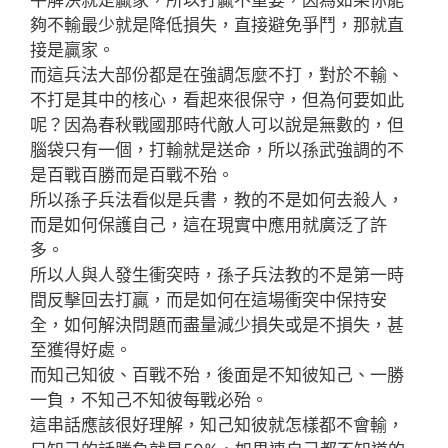
夠不輸最少就是降低損失，直接避免爭鬥，那就直
接是贏家。
而這兵法大部份都是在強調怎麼不打，對於不輸、
不打是其中的核心，看起來很保守，但為何要如此
呢？因為春秋戰國那時代敵人可以說是無數的，但
腦袋只有一個，打輸就是送命，所以孫武強調的不
是百戰百勝而是百戰不殆。
所以孫子兵法看似是兵書，教的不是如何去殺人，
而是如何保護自己，這在現實中應用就廣泛了許
多。
所以人與人發生衝突時，孫子兵法教的不是第一時
間反擊回去打贏，而是如何在這場衝突中保持安
全，如何解決問題而盡量減少損失或是不損失，甚
至獲得好處。
而知己知彼、百戰不殆，後面是不知彼知己、一勝
一負，不知己不知彼每戰必殆。
這串話應該很好理解，知己知彼就怎樣都不會輸，