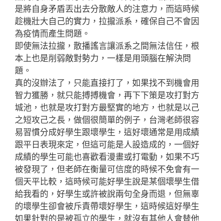
是將自身矛盾丟出去分散敵人的注意力，而這時候
趁機壯大自己的實力，拉攏派系，確保自己不會因
為疫情而產生問題。
即使無法拉攏，散播謠言讓派系之間無法信任，根
本上也是削弱敵對勢力，一樣是用頭腦在解決問
題。
真的沒辦法了，只能直接打了，如果找不到機會用
智力獲勝，就只能搏搏機會，再下下策是攻打對方
城池，也就是攻打對方最堅實的地方，也就是以己
之短攻己之長，做個很簡單的例子，台灣老師很容
易習慣分成好學生跟壞學生，這好壞通常是用成績
跟平日表現來定，但這可能是人設造成的，一個好
成績的學生可能也喜歡看漫畫或打電動，如果不巧
被發現了，但老師在衡量可信度的時候不免會有一
個天平比較，這時候可能好學生說是某個壞學生借
給我看的，好學生或許被說兩句全身而退，但無辜
的壞學生卻會被斥責帶壞好學生，這時候這好學生
如果針對的是被孤立的學生，就沒有其他人會替他