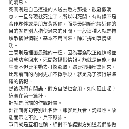
的消息。
死間則是自己這邊的人送去敵方那邊，散發假消
息，一旦發現就死定了，所以叫死間，有時候不是
合作夥伴或是朋友背叛你，而是最開始他接近你的
目的就是別人指使過來的死間，一般這種人就是持
續散播假情報，基本不用回來，除非撐到事情成
功。
生間則是裡面最難的一種，因為要竊取正確情報並
且成功拿回來，死間散播假情報可能就是無能，但
生間不但要主動去打探竊取，還要把機密拿回來，
比起前面的內間更加不擇手段，就是為了獲得最準
確的情報。
然後我們有間諜，對方自然也會用，如何阻止呢？
這寫在第一篇計。
計就是所謂的作戰計畫。
計裡面有句特別出名話，那就是兵者，詭道也。故
能而示之不能，兵不厭詐。
爭鬥就是互相在騙，絕對不能讓對方知道我們能做