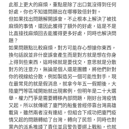
此惹上更大的麻煩，重點是除了出口氣沒得到任何
好處，你也不知道問題出在哪導致倍針對。
但如果找出問題解開誤會，不止根本上解決了被找
麻煩的事情，還因此獲得了額外的好處，這是不是
比直接找麻煩回去能獲得更多好處，同時也解決問
題？
如果問題點比較麻煩，對方可能存心想搶你東西，
換句話說並非什麼誤會產生而是對方就是想在你身
上得到些東西，這時候就是要伐交，意思就是分散
對方的注意力，無論是個人還是團體，將他們針對
你的視線給分散，例如製造另一個可能性對手，現
在最常見的就是假消息，就拿今年五一假期後，大
陸廈門等區域開始就出現案例，但明年是二十大選
舉，權力鬥爭是需要轉移內部問題，剛好台灣疫情
又起，所以就傳遞了廈門的船隻曾經停靠台灣高雄
載貨，雖然兩者沒有連結，但組合下成功把廈門疫
情又起的問題轉給了台灣，轉向了民怨，同時也對
黨內的派系推諉了責任並且警告要綁上戰船，也就