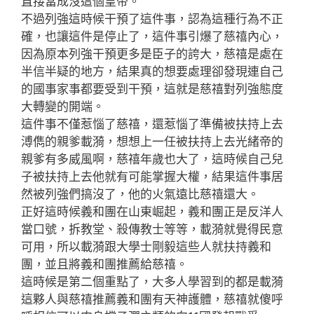
直接當成沒這個皇帝。
不過列強這時候干預了這件事，認為這種行為不正
確，也讓這件是停止了，這件事引爆了慈禧內心，
因為原本列強干預更多是臣子的誇大，慈禧是處在
半信半疑的地方，結果真的想要處理卻發現連自己
的國事家事都要受到干預，這就是慈禧對列強態度
大轉變的開端。
這件事不僅惹惱了慈禧，還惹惱了準備被扶持上去
溥儁的親爹載漪，想想上一任被扶持上去光緒帝的
親爹有多威風啊，慈禧年歲也大了，這時候自己兒
子被扶持上去他就有可能掌握大權，結果這件事居
然被列強們搞沒了，他的火氣遠比慈禧還大。
正好這時候義和團在山東崛起，義和團正是反洋人
當口號，拆教堂、殺傳教士等等，載漪就覺得民意
可用，所以載漪跟大學士剛毅這些人就扶持義和
團，並且將義和團推薦給慈禧。
這時候是第二個重點了，大多人學習到的都是載漪
這夥人與慈禧推薦義和團有天神護體，慈禧就傻呼