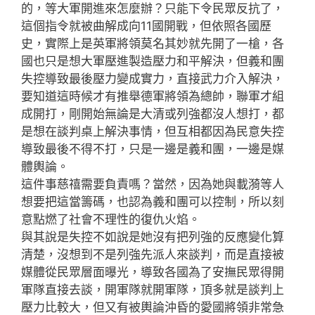
的，等大軍開進來怎麼辦？只能下令民眾反抗了，
這個指令就被曲解成向11國開戰，但依照各國歷
史，實際上是英軍將領莫名其妙就先開了一槍，各
國也只是想大軍壓進製造壓力和平解決，但義和團
失控導致最後壓力變成實力，直接武力介入解決，
要知道這時候才有推舉德軍將領為總帥，聯軍才組
成開打，剛開始無論是大清或列強都沒人想打，都
是想在談判桌上解決事情，但互相都因為民意失控
導致最後不得不打，只是一邊是義和團，一邊是媒
體輿論。
這件事慈禧需要負責嗎？當然，因為她與載漪等人
想要把這當籌碼，也認為義和團可以控制，所以刻
意點燃了社會不理性的復仇火焰。
與其說是失控不如說是她沒有把列強的反應變化算
清楚，沒想到不是列強先派人來談判，而是直接被
媒體從民眾層面曝光，導致各國為了安撫民眾得開
軍隊直接去談，開軍隊就開軍隊，頂多就是談判上
壓力比較大，但又有被輿論沖昏的愛國將領非常急