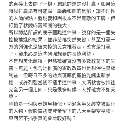
的直接上去開了一槍，尷尬的還是沒打贏，如果這
時候打贏還有可能壓一壓義和團的氣焰，讓不理性
的人清醒點，發現義和團根本不是無敵的王牌，但
打贏了就變成義和團的強大。
所以總結所謂的庚子國難這件事，說穿的是一個失
控被推進的結果，並非慈禧突然失智，甚至打贏一
方的列強也是被失控的民意推著走，確實是打贏
了，卻未必是這些列強想要的長遠利益。
不是想美化慈禧，但慈禧確實沒有多數教育下的失
智、無能，包含她推廣的憲政改革也是想保住皇族
利益，但時日不多的她與班底們害怕光緒重新掌
權，或許列強當初不插手這件事，大清就會被推往
完全另一個走向，只是很多時候，人算確實不如天
算。
慈禧是一個與秦始皇類似，功過各半又經常被醜化
的人物，假設當初咸豐帝留下的八大臣架空皇權，
東西宮不插手真的會比較好嗎？