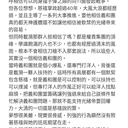
呼相信可以肉身擋子彈之類的向11國發起戰爭。
但各位想想，慈禧掌政超過40年，大風大浪都經歷
過，並且主導了一系列大事推進，要他相信義和團
真的都天神護體還不如讓他相信被軟禁的光緒帝來
的容易。
但同時載漪那群人就相信了嗎？都是權貴集團的頂
峰，學識飽滿的人也不少，也都有經歷過清末的風
雨，根本不會相信刀槍不入那套說法，所以這些人
其實沒一個相信義和團的。
當時義和團就是個小爆亂，還專門打洋人，背後還
是載漪一夥人扶持的，這時所有高層都有一個默契
包含慈禧，就是義和團是可以控制的，可以扶持也
可以撲滅，但專打洋人的作風正好可以給洋人找點
麻煩，把義和團當籌碼讓列強過來給自己談條件幫
忙解決義和團問題，那就不能支持光緒帝要回權
力，大清的一切還是慈禧說的算。
夢想很美麗，現實很骨感，列強的行為顯然沒有照
著慈禧與她的班底期望在走。