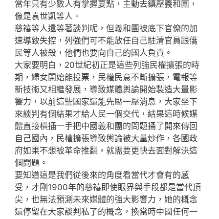
當年只有少數人有掌握要點，主動去鎮壓義和團，
像是袁世凱等人。
慈禧等人還等著談判呢，但義和團被底下官僚的加
速導致失控，列強們可不能放任自己駐清官員跟僑
民等人被殺，他們也要向自己的國人負責。
大家要明白，20世紀初正是這些列強民權擴張的時
期，婦女開始能投票，民權民意不斷擴張，電報等
新技術又相繼發展，導致媒體輿論開始製造大量影
響力，以前這些國家還能先壓一壓消息，大家坐下
來談判有個結果才給人民一個交代，結果這時候媒
體直接橫插一手把中國義和團的問題捅了開來傳回
自己國內，民權擴張導致輿論被大量炒作，各國政
府如果不想被革命推翻，就需要更快去面對解決這
個問題。
要知道這是我們從後來的角度看當代才會有的感
受，才剛1900年的慈禧即使眼界與手段都是當代頂
尖，也無法預測未來媒體的強大影響力，她的概念
還停留在大家談判私了的概念，換當時中國任何一