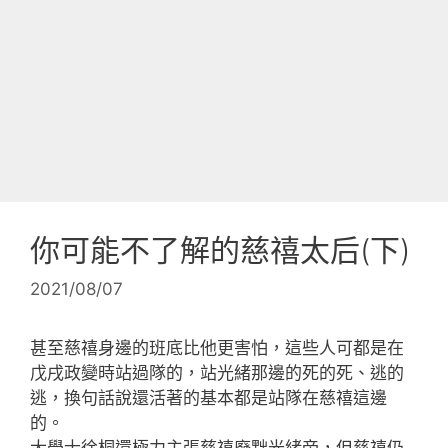
你可能不了解的慈禧太后(下)
2021/08/07
甚至慈禧身邊的班底比他更害怕，這些人可都是在
戊戌政變時站過隊的，站光緒那邊的死的死、逃的
逃，換句話說還活著的基本都是站隊在慈禧這邊
的。
大學士徐桐還極力主張慈禧廢黜光緒帝，但慈禧仍