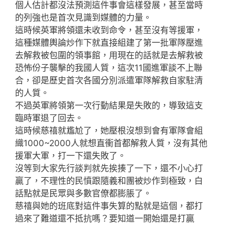
個人估計都沒法預測這件事會這樣發展，甚至當時
的列強也是首次見識到媒體的力量。
這時候英軍將領還未收到命令，甚至沒有等援軍，
這種媒體輿論炒作下就直接組建了第一批軍隊壓進
去解救被包圍的領事館，用現在的話就是去解救被
恐怖份子襲擊的我國人質，這次11國進軍談不上聯
合，卻是歷史首次各國分別派遣軍隊解救自家駐清
的人質。
不過英軍將領第一次行動結果是失敗的，導致這支
臨時軍退了回去。
這時候慈禧就尷尬了，她壓根沒想到會有軍隊會組
織1000~2000人就想直衝首都解救人質，沒有其他
援軍大軍，打一下還失敗了。
沒等到大家先行談判就先挨揍了一下，還不小心打
贏了，不理性的民憤跟隨義和團被炒作到極致，白
話點就是民眾與多數官僚都膨脹了。
慈禧與她的班底對這件事失算的點就是這個，都打
過來了難道還不抵抗嗎？要知道一開始還是打贏