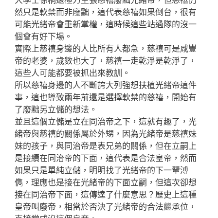
然只是軟禁而非廢黜，這代表慈禧如果倒台，很有
可能光緒帝會重新掌權，這時候這些站過隊的沒一
個會有好下場。
實際上慈禧身邊的人比所有人都急，慈禧可是咸豐
帝的老婆，歲數也大了，慈禧一走乾淨是乾淨了，
這些人可能都要被抓出來教訓。
所以慈禧身邊的人不斷誇大列強想扶植光緒帝這件
事，這也導致兩年前還是選擇軟禁的慈禧，開始有
了廢黜另立儲的想法。
並且這個立儲是立在同治帝之下，這就有趣了，光
緒帝與慈禧的關係屬於外甥，因為光緒帝是慈禧妹
妹的孩子，與同治帝是表兄弟的關係，但在立嗣上
是接續在同治帝的下面，這代表是合法皇帝，然而
如果只是單純立儲，明明找了光緒帝的下一輩溥
儁，理應也是接在光緒帝的下面立嗣，但這次卻想
接在同治帝下面，這傳達了什麼意思？歷史上這種
皇帝叫廢帝，相當於否決了光緒帝的合法繼承位，