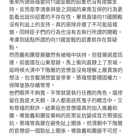
後來所謂慈禧要向11國宣戰的詔書也沒有證據支
持，反而是李鴻章與張之洞搞的東南互保的行為更
能看出這份詔書的不存在性，畢竟直接向11國開戰
沒有利益上的支持，真的是除非傻了不可能這樣
做，同時臣子們的行為也沒有去執行所謂的開戰，
考慮到這點所謂的向11國宣戰的詔書就存在質疑
點。
然而義和團發展雖然有被暗中扶持，但發展過度迅
速，前面還在山東發跡，馬上衝向直隸上了京城，
這時候大清中下階層的官僚並沒有理解上層貴族的
想法，包含載漪想當皇帝爹、慈禧想要穩固權力、
保障皇族存續等等。
他們眼界不夠寬，平常就是執行任務的角色，還停
留在我是大天朝、洋人都是該死鬼子的概念中，又
有慈禧的默許，結果這些官僚還真的加入進義和
團，導致義和團從單純的民眾反抗變成官方帶頭反
抗，慈禧等高層在避免扯上關係，但清朝中下階層
的官僚卻一個勁扯上關係，導致義和團變不可控。