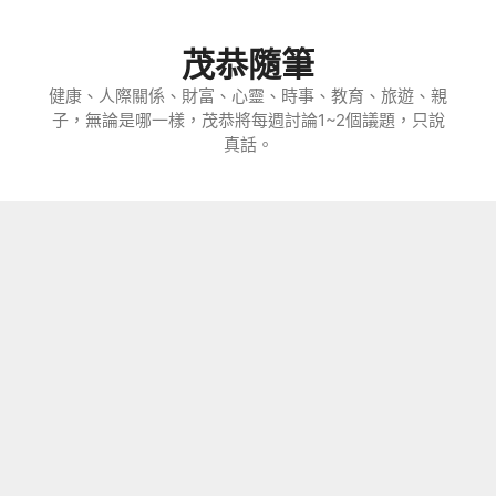
跳
至
茂恭隨筆
主
要
健康、人際關係、財富、心靈、時事、教育、旅遊、親
子，無論是哪一樣，茂恭將每週討論1~2個議題，只說
內
真話。
容