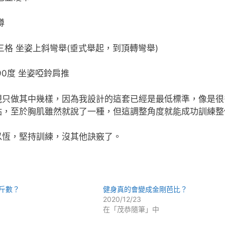
蹲
三格 坐姿上斜彎舉(垂式舉起，到頂轉彎舉)
90度 坐姿啞鈴肩推
視只做其中幾樣，因為我設計的這套已經是最低標準，像是很
點，至於胸肌雖然就說了一種，但這調整角度就能成功訓練整
以恆，堅持訓練，沒其他訣竅了。
斤數？
健身真的會變成金剛芭比？
2020/12/23
在「茂恭隨筆」中