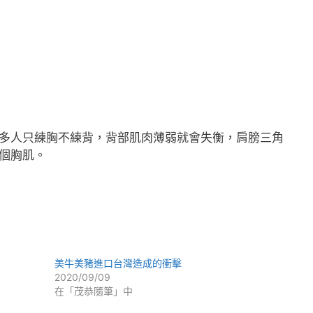
多人只練胸不練背，背部肌肉薄弱就會失衡，肩膀三角
個胸肌。
美牛美豬進口台灣造成的衝擊
2020/09/09
在「茂恭隨筆」中