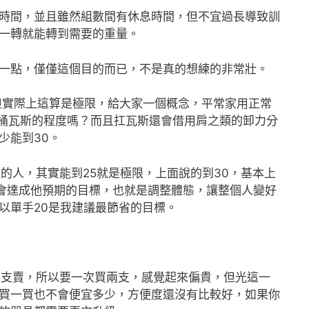
時間，並且雖然組數間有休息時間，但不宜過長導致訓
一轉就能轉到需要的重量。
一點，僅僅這個目的而已，不是真的想練的非常壯。
但實際上這算是極限，給大家一個概念，平常家用正常
兩桶瓦斯的程度嗎？而且扛瓦斯還會借用肩之類的卸力分
少能到30。
的人，其實能到25就是極限，上面說的到30，基本上
右會達成他預期的目標，也就是調整體態，讓整個人變好
以單手20是我建議最節省的目標。
單支賣，所以要一次買兩支，感覺起來偏貴，但光這一
買一買也不會便宜多少，方便度還沒有比較好，如果你