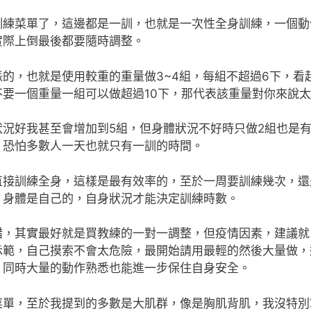
訓練菜單了，這邊都是一訓，也就是一次性全身訓練，一個動
實際上倒最後都要隨時調整。
派的，也就是使用較重的重量做3~4組，每組不超過6下，
不要一個重量一組可以做超過10下，那代表該重量對你來說
狀況好我甚至會增加到5組，但身體狀況不好時只做2組也是
，恐怕多數人一天也就只有一訓的時間。
直接訓練全身，這樣是最有效率的，至於一周要訓練幾次，還
，身體是自己的，自身狀況才能決定訓練時數。
錯，其實最好就是買教練的一對一調整，但疫情因素，建議就
示範，自己摸索不會太危險，最開始請用最輕的然後大量做，
，同時大量的動作熟悉也能進一步保住自身安全。
菜單，至於我提到的多數是大肌群，像是胸肌背肌，我沒特別