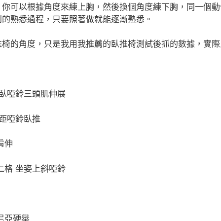
，你可以根據角度來練上胸，然後換個角度練下胸，同一個動
到的熟悉過程，只要照著做就能逐漸熟悉。
推椅的角度，只是我用我推薦的臥推椅測試後抓的數據，實際
仰臥啞鈴三頭肌伸展
窄距啞鈴臥推
肩伸
二格 坐姿上斜啞鈴
尼亞硬舉