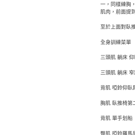
一，同樣練胸
肌肉，前面提
至於上面對臥
全身訓練菜單
三頭肌 躺床 
三頭肌 躺床 
背肌 啞鈴仰臥
胸肌 臥推椅第
背肌 單手划船
臀肌 啞鈴羅馬