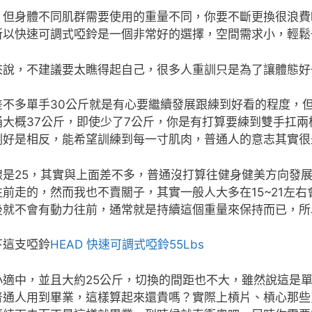
，但身體不同肌群需要使用的重量不同，你要不斷更換很浪費
所以快速可調式啞鈴是一個非常好的選擇，空間需求小，輕鬆
來說，不建議要太瞧得起自己，很多人重訓只是為了讓體態好
差不多單手30公斤就是有心要繼續發展跟練到好看的程度，
桶大概37公斤，即使少了7公斤，你是有打算要練到雙手扛
剛好是相反，能希望訓練到每一寸肌肉，普通人的意志其實很
是25，其實與上面差不多，普通沒打算往健身健美方向發展
前走的，然而我也不賣關子，其實一般人大多在15~21左
後就不會有動力往前，通常就是持續這個重量來保持而已，所
下這支啞鈴
HEAD 快速可調式啞鈴55Lbs
小適中，並且大約25公斤，切換的間距也不大，雖然說這是
普通人用到畢業，這樣算起來還貴嗎？實際上槓片、槓心那些