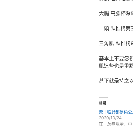
大腿 高腳杯深
二頭 臥推椅第
三角肌 臥推椅
基本上不要忽
肌這些也是重
甚下就是持之
相關
驚！啞鈴都是偷公
2020/10/24
在「茂恭隨筆」中