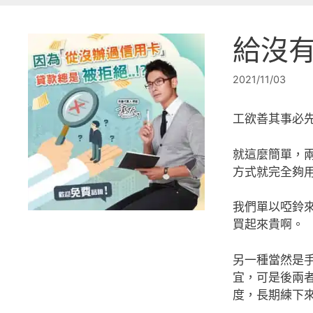
給沒
2021/11/03
工欲善其事必
就這麼簡單，
方式就完全夠
我們單以啞鈴
買起來貴啊。
另一種當然是
宜，可是後兩
度，長期練下