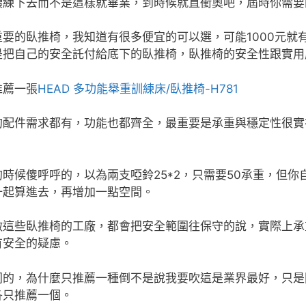
續練下去而不是這樣就畢業，到時候就直衝奧吧，屆時你需要
重要的臥推椅，我知道有很多便宜的可以選，可能1000元就
是把自己的安全託付給底下的臥推椅，臥推椅的安全性跟實用
推薦一張
HEAD 多功能舉重訓練床/臥推椅-H781
的配件需求都有，功能也都齊全，最重要是承重與穩定性很實
時候傻呼呼的，以為兩支啞鈴25*2，只需要50承重，但
一起算進去，再增加一點空間。
做這些臥推椅的工廠，都會把安全範圍往保守的說，實際上承
有安全的疑慮。
同的，為什麼只推薦一種倒不是說我要吹這是業界最好，只是
各只推薦一個。