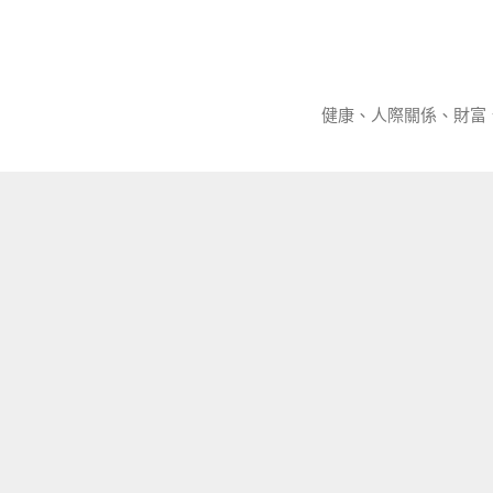
跳
至
主
要
健康、人際關係、財富
內
容