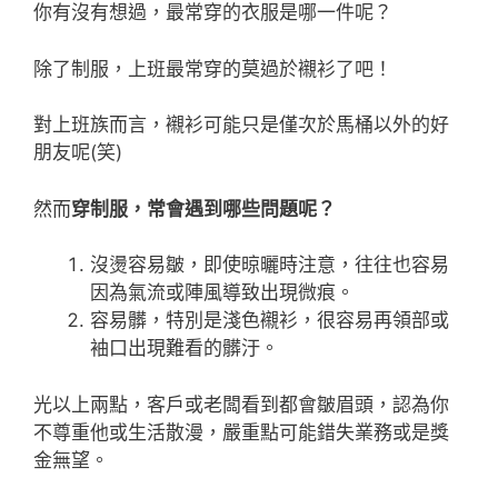
你有沒有想過，最常穿的衣服是哪一件呢？
除了制服，上班最常穿的莫過於襯衫了吧！
對上班族而言，襯衫可能只是僅次於馬桶以外的好
朋友呢(笑)
然而
穿制服，常會遇到哪些問題呢？
沒燙容易皺，即使晾曬時注意，往往也容易
因為氣流或陣風導致出現微痕。
容易髒，特別是淺色襯衫，很容易再領部或
袖口出現難看的髒汙。
光以上兩點，客戶或老闆看到都會皺眉頭，認為你
不尊重他或生活散漫，嚴重點可能錯失業務或是獎
金無望。