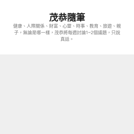
跳
至
茂恭隨筆
主
要
健康、人際關係、財富、心靈、時事、教育、旅遊、親
子，無論是哪一樣，茂恭將每週討論1~2個議題，只說
內
真話。
容