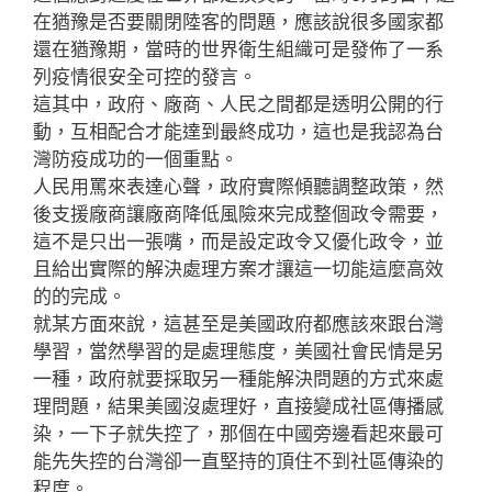
在猶豫是否要關閉陸客的問題，應該說很多國家都
還在猶豫期，當時的世界衛生組織可是發佈了一系
列疫情很安全可控的發言。
這其中，政府、廠商、人民之間都是透明公開的行
動，互相配合才能達到最終成功，這也是我認為台
灣防疫成功的一個重點。
人民用罵來表達心聲，政府實際傾聽調整政策，然
後支援廠商讓廠商降低風險來完成整個政令需要，
這不是只出一張嘴，而是設定政令又優化政令，並
且給出實際的解決處理方案才讓這一切能這麼高效
的的完成。
就某方面來說，這甚至是美國政府都應該來跟台灣
學習，當然學習的是處理態度，美國社會民情是另
一種，政府就要採取另一種能解決問題的方式來處
理問題，結果美國沒處理好，直接變成社區傳播感
染，一下子就失控了，那個在中國旁邊看起來最可
能先失控的台灣卻一直堅持的頂住不到社區傳染的
程度。