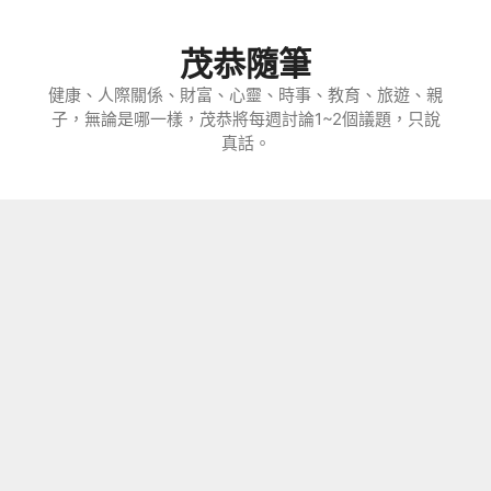
跳
至
茂恭隨筆
主
要
健康、人際關係、財富、心靈、時事、教育、旅遊、親
子，無論是哪一樣，茂恭將每週討論1~2個議題，只說
內
真話。
容