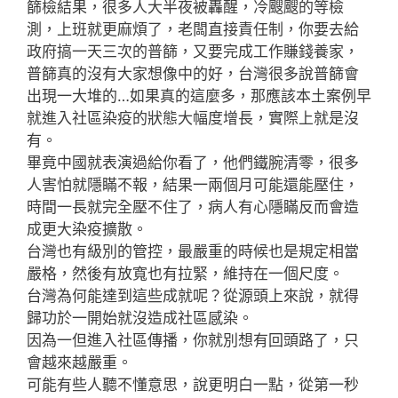
篩檢結果，很多人大半夜被轟醒，冷颼颼的等檢
測，上班就更麻煩了，老闆直接責任制，你要去給
政府搞一天三次的普篩，又要完成工作賺錢養家，
普篩真的沒有大家想像中的好，台灣很多說普篩會
出現一大堆的…如果真的這麼多，那應該本土案例早
就進入社區染疫的狀態大幅度增長，實際上就是沒
有。
畢竟中國就表演過給你看了，他們鐵腕清零，很多
人害怕就隱瞞不報，結果一兩個月可能還能壓住，
時間一長就完全壓不住了，病人有心隱瞞反而會造
成更大染疫擴散。
台灣也有級別的管控，最嚴重的時候也是規定相當
嚴格，然後有放寬也有拉緊，維持在一個尺度。
台灣為何能達到這些成就呢？從源頭上來說，就得
歸功於一開始就沒造成社區感染。
因為一但進入社區傳播，你就別想有回頭路了，只
會越來越嚴重。
可能有些人聽不懂意思，說更明白一點，從第一秒