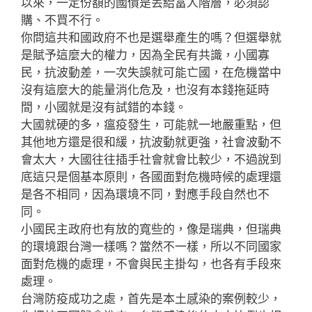
以來，一定份額的國債是丟給富人階層，必須認
購、不買不行。
你問這共和國政府不也是選舉產生的嗎？但選舉就
是賦予這麼大的權力，因為全民有共識，小國寡
民，抗波動差，一次失誤就可能亡國，在危機當中
沒有這麼大的能量消化危及，也沒有本錢拖延時
間，小國就是沒有試錯的本錢。
大國就硬的多，瘟疫發生，可能就一地嚴重點，但
其他地方還是很和緩，抗波動就更強，社會波動不
會太大，大國往往插手社會就會比較少，不過說到
底這只是個基本原則，各國面對危機時候的處理還
是各不相同，因為環境不同，對應手段自然也不
同。
小國民主政府也有放的寬些的，像是瑞典，但瑞典
的環境跟台灣一樣嗎？當然不一樣，所以不同國家
面對危機的處理，不會與民主掛勾，也各有手段來
處理。
台灣防疫成功之處，首先是本土感染的案例較少，