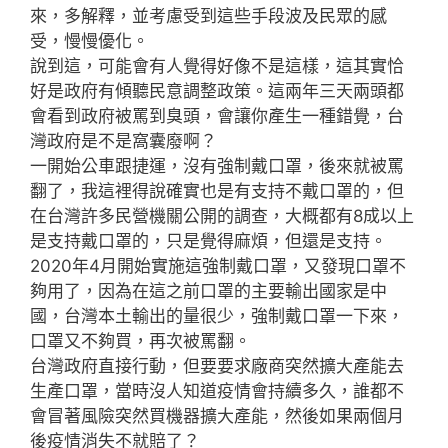
來，多解釋，並考慮受到這些手段波及民眾的感
受，慢慢優化。
說到這，可能會有人覺得好像不是這樣，這其實恰
好是政府有傾聽民意調整政策。這兩年三天兩頭都
會看到政府被罵到臭頭，會讓你產生一種錯覺，台
灣政府是不是窩囊廢啊？
一開始公車跟捷運，沒有強制戴口罩，後來就被罵
翻了，我這裡得說確實也是有支持不戴口罩的，但
在台灣許多民營機關公開的調查，大概都有8成以上
是支持戴口罩的，只是覺得麻煩，但還是支持。
2020年4月開始實施這強制戴口罩，又發現口罩不
夠用了，因為在這之前口罩的主要輸出國家是中
國，台灣本土輸出的量很少，強制戴口罩一下來，
口罩又不夠買，再次被罵翻。
台灣政府直接行動，但要要求廠商突然擴大產能去
生產口罩，當時沒人知道疫情會持續多久，誰都不
會冒著風險突然買機器擴大產能，然後如果兩個月
後疫情消失不就賠了？