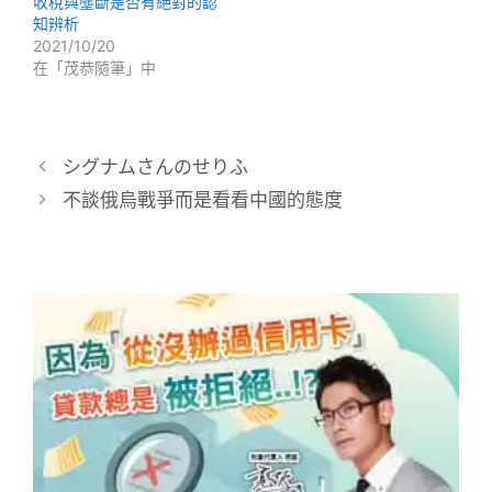
收稅與壟斷是否有絕對的認
知辨析
2021/10/20
在「茂恭隨筆」中
シグナムさんのせりふ
不談俄烏戰爭而是看看中國的態度