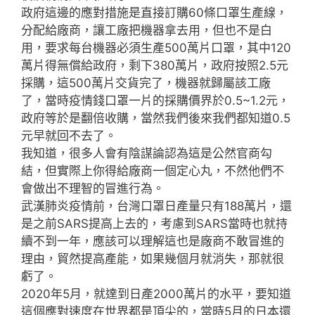
政府這邊的應對措施是直接訂購60條口罩生產線，
分配給廠商，讓工廠把機器拿去用，但也不是白
用，要求每台機器必須生產500萬片口罩，其中120
萬片得無償給政府，剩下380萬片，政府按照2.5元
採購，這500萬片交貨完了，機器就歸屬該工廠
了，當時疫情錢口罩一片的採購價界於0.5~1.2元，
政府等於是翻倍收購，當然我們後來我們都知道0.5
元早就回不去了。
我知道，很多人會有陰謀論認為這是公然官商勾
結，但實際上你得給廠商一個定心丸，不然他們不
會做出不理智的冒進行為。
武漢肺炎疫情前，台灣口罩日產量只有188萬片，還
是之前SARS提高上去的，考慮到SARS當時也就持
續不到一年，應該可以理解這也是廠商不敢冒進的
理由，貿然提高產能，如果幾個月就消失，那就很
虧了。
2020年5月，就達到日產2000萬片的水平，要知道
這個應對速度在世界都是頂尖的，當時5月的日本還