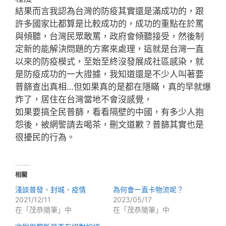
結果而言我認為台灣的防疫其實還是滿成功的，跟
許多國家比都算是比較成功的，成功的重點在於罵
與傾聽，台灣民眾敢罵，政府會傾聽接受，然後制
定新的能解決問題的方案來處理，這就是台灣一直
以來的防疫模式，至始至終沒發展成社區感染，就
是防疫成功的一大證據，我知道還是不少人叫著要
普篩查出真相…但如果真的是都在隱瞞，真的早就爆
炸了，居住在台灣當地不會沒感覺，
如果要搞全民普篩，看看隔壁的中國，有多少人抱
怨後，被網警請去喝茶，刪文道歉？普篩其實也是
很擾民的行為。
相關
淺談普發、封城、疫情
為何會一直卡物流呢？
2021/12/11
2023/05/17
在「茂恭隨筆」中
在「茂恭隨筆」中