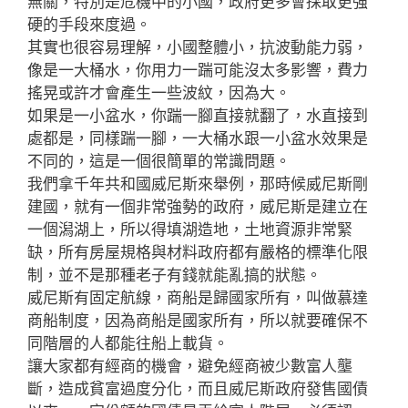
無關，特別是危機中的小國，政府更多會採取更強
硬的手段來度過。
其實也很容易理解，小國整體小，抗波動能力弱，
像是一大桶水，你用力一踹可能沒太多影響，費力
搖晃或許才會產生一些波紋，因為大。
如果是一小盆水，你踹一腳直接就翻了，水直接到
處都是，同樣踹一腳，一大桶水跟一小盆水效果是
不同的，這是一個很簡單的常識問題。
我們拿千年共和國威尼斯來舉例，那時候威尼斯剛
建國，就有一個非常強勢的政府，威尼斯是建立在
一個潟湖上，所以得填湖造地，土地資源非常緊
缺，所有房屋規格與材料政府都有嚴格的標準化限
制，並不是那種老子有錢就能亂搞的狀態。
威尼斯有固定航線，商船是歸國家所有，叫做慕達
商船制度，因為商船是國家所有，所以就要確保不
同階層的人都能往船上載貨。
讓大家都有經商的機會，避免經商被少數富人壟
斷，造成貧富過度分化，而且威尼斯政府發售國債