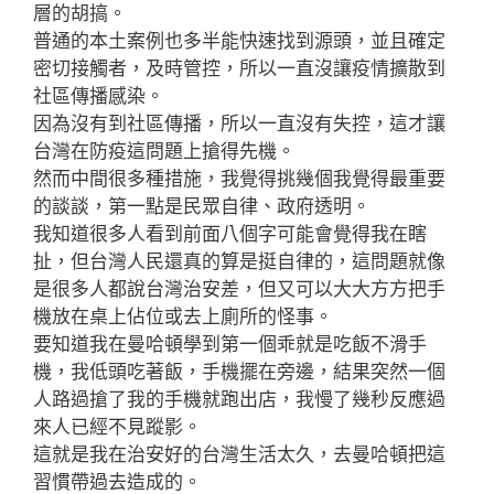
層的胡搞。
普通的本土案例也多半能快速找到源頭，並且確定
密切接觸者，及時管控，所以一直沒讓疫情擴散到
社區傳播感染。
因為沒有到社區傳播，所以一直沒有失控，這才讓
台灣在防疫這問題上搶得先機。
然而中間很多種措施，我覺得挑幾個我覺得最重要
的談談，第一點是民眾自律、政府透明。
我知道很多人看到前面八個字可能會覺得我在瞎
扯，但台灣人民還真的算是挺自律的，這問題就像
是很多人都說台灣治安差，但又可以大大方方把手
機放在桌上佔位或去上廁所的怪事。
要知道我在曼哈頓學到第一個乖就是吃飯不滑手
機，我低頭吃著飯，手機擺在旁邊，結果突然一個
人路過搶了我的手機就跑出店，我慢了幾秒反應過
來人已經不見蹤影。
這就是我在治安好的台灣生活太久，去曼哈頓把這
習慣帶過去造成的。