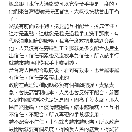
概念跟日本行人過綠燈可以完全滑手機是一樣的，
他們來台灣繼續保持這習慣，大概很快就會出車禍
了。
然後有前面還不夠，還要能互相配合、達成信任，
這才是重點，這就像是我提過我手工洗車那家，有
代客泊車回府的服務，我為什麼敢把車鑰匙交給
他、人又沒有在旁邊監工？那就是多次配合後產生
出信任，信任積累後又沒被辜負信任，所以該車行
就越來越順利從我手上賺到錢。
當台灣人民配合政府後，看到有效果，也會越來越
有信任，信任是累積出來的。
政府在處理這種問題必須有個韁繩把握，太緊太
急，會提高管制成本，人民也會反彈不配合，前面
提到中國的擴散也是這原因，因為手段太嚴，那人
民自然隱瞞，但疫情越隱瞞，結果越糟糕，但互相
不信任、不配合，所以再硬的手段都沒用。
越不配合不信任，事情就會越來越糟糕，所以政府
最開始就要有個尺度，得顧及人民的感受，得試著