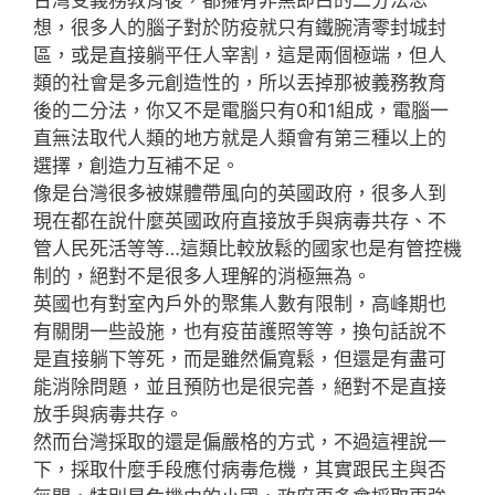
想，很多人的腦子對於防疫就只有鐵腕清零封城封
區，或是直接躺平任人宰割，這是兩個極端，但人
類的社會是多元創造性的，所以丟掉那被義務教育
後的二分法，你又不是電腦只有0和1組成，電腦一
直無法取代人類的地方就是人類會有第三種以上的
選擇，創造力互補不足。
像是台灣很多被媒體帶風向的英國政府，很多人到
現在都在說什麼英國政府直接放手與病毒共存、不
管人民死活等等…這類比較放鬆的國家也是有管控機
制的，絕對不是很多人理解的消極無為。
英國也有對室內戶外的聚集人數有限制，高峰期也
有關閉一些設施，也有疫苗護照等等，換句話說不
是直接躺下等死，而是雖然偏寬鬆，但還是有盡可
能消除問題，並且預防也是很完善，絕對不是直接
放手與病毒共存。
然而台灣採取的還是偏嚴格的方式，不過這裡說一
下，採取什麼手段應付病毒危機，其實跟民主與否