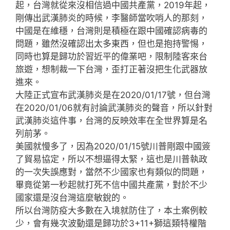
起，台灣就從來沒相信過中國共產黨，2019年起，
剛傳出武漢肺炎的時候，李醫師當吹哨人的那刻，
中國是在維穩，台灣則是積極在跟中國確認病毒的
問題，雖然沒確認出太多東西，但也是抱持警惕，
同時也算是歸功於習近平的偉業吧，限制陸客來台
旅遊，想制裁一下台灣，歪打正著沒把生化武器放
進來。
大陸正式宣布武漢肺炎是在2020/01/17號，但台灣
在2020/01/06就有討論武漢肺炎的聲音，所以針對
武漢肺炎這件事，台灣的反映效率在全世界算是名
列前茅。
美國就慢多了，因為2020/01/15號川普剛跟中國簽
了貿易協定，所以不想逼得太緊，這也是川普執政
的一次失誤應對，當然不少國家也有類似的問題，
畢竟從第一秒起就打死不信中國共產黨，對於不少
國家還是沒台灣這麼敏銳的。
所以台灣防疫大多數在入境就防住了，本土案例較
少，會有幾次波動還是歸功於3+11+獅這類特權階