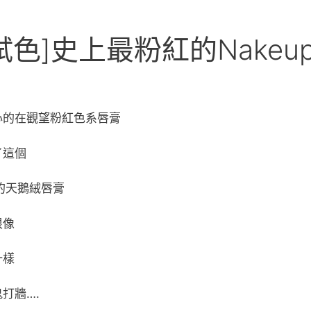
試色]史上最粉紅的Nakeup
心的在觀望粉紅色系唇膏
了這個
ce的天鵝絨唇膏
很像
一樣
打牆….