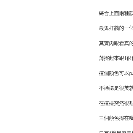
綜合上面兩種
最鬼打牆的一個
其實肉眼看真
薄擦起來跟1很
這個顏色可以p
不過還是很美
在這邊突然很
三個顏色擦在