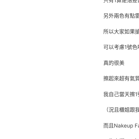
只有1算是落差
另外兩色有點
所以大家如果搶
可以考慮1號色
真的很美
擦起來超有氣
我自己當天擦1
（況且櫃姐跟
而且Nakeup