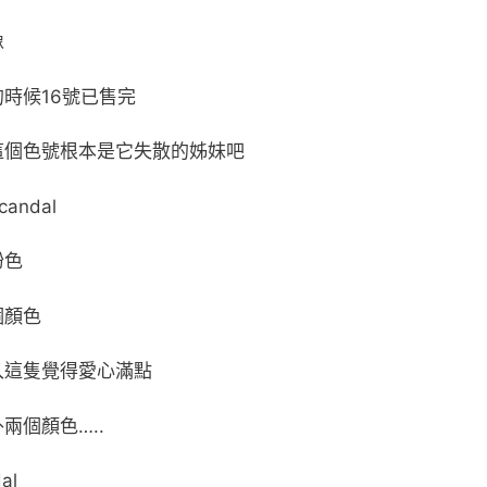
像
時候16號已售完
這個色號根本是它失散的姊妹吧
candal
粉色
個顏色
入這隻覺得愛心滿點
兩個顏色…..
al