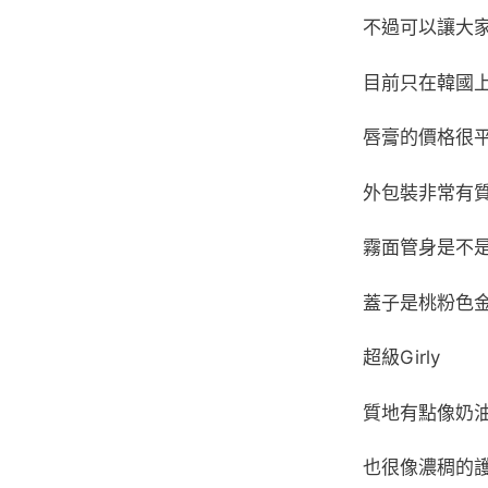
不過可以讓大
目前只在韓國
唇膏的價格很
外包裝非常有
霧面管身是不
蓋子是桃粉色
超級Girly
質地有點像奶
也很像濃稠的