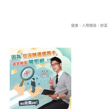
跳
至
主
要
健康、人際關係、財富
內
容