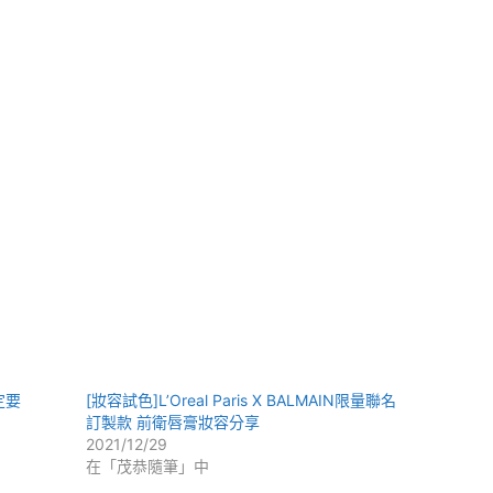
定要
[妝容試色]L’Oreal Paris X BALMAIN限量聯名
訂製款 前衛唇膏妝容分享
2021/12/29
在「茂恭隨筆」中