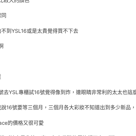
比較大的顏色
雷同
不到YSL16或是太貴覺得買不下去
啊
質
號去YSL專櫃試16號覺得像到炸，連眼睛非常利的太太也這麼
我說16號要等三個月，三個月各大彩妝不知道出到多少新品
 Face的價格又很可愛