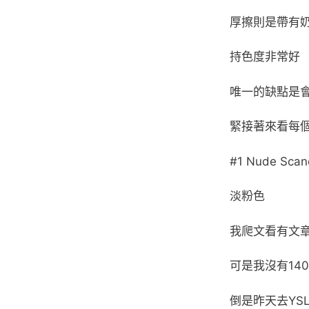
厚擦則是帶有
持色度非常好
唯一的缺點是
緊接著來看每
#1 Nude Scan
淡粉色
我爬文看有文章
可是我沒有14
倒是昨天去YS