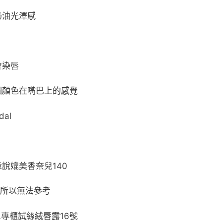
奶油光澤感
會染唇
個顏色在嘴巴上的感覺
dal
說媲美香奈兒140
0所以無法參考
L專櫃試絲絨唇露16號