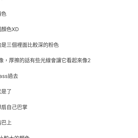
顏色
顏色XD
的是三個裡面比較深的粉色
像，厚擦的話有些光線會讓它看起來像2
ass過去
就是了
想扇自己巴掌
嘴巴上