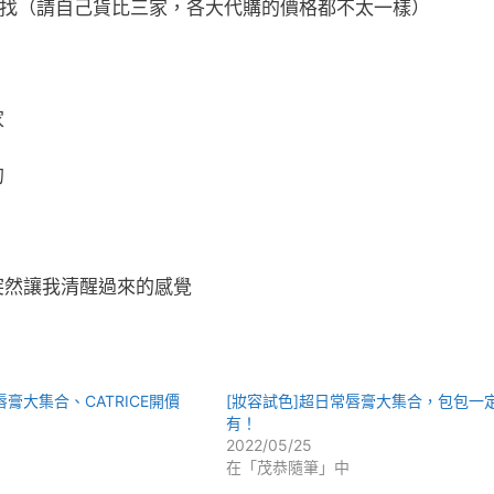
有找（請自己貨比三家，各大代購的價格都不太一樣）
家
的
突然讓我清醒過來的感覺
唇膏大集合、CATRICE開價
[妝容試色]超日常唇膏大集合，包包一
有！
2022/05/25
在「茂恭隨筆」中