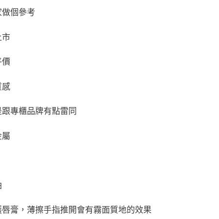
家做個參考
上市
平價
質感
是跟專櫃品牌有點雷同
金屬
油
護唇膏，薄擦手指推開會有霧面質地的效果