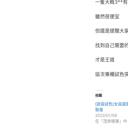
一隻大概3**
雖然很便宜
但還是提醒大
找到自己需要
才是王道
這次專櫃試色
相關
[妝容試色]女巫感
唇膏
2022/01/08
在「茂恭隨筆」中