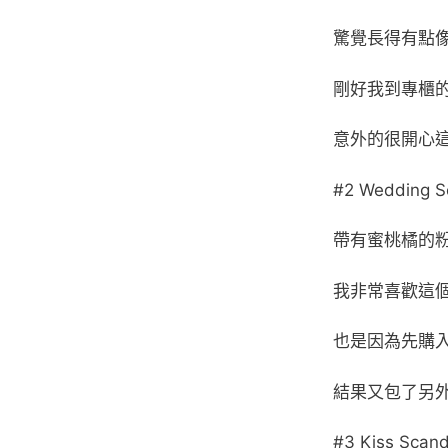
驚覺長得有點
剛好我到專櫃的
意外的很開心
#2 Wedding S
帶有蜜桃橘的
我非常喜歡這
也是因為先購
結果又包了另外
#3 Kiss Scand