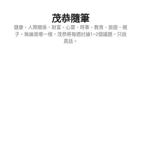
跳
至
茂恭隨筆
主
要
健康、人際關係、財富、心靈、時事、教育、旅遊、親
子，無論是哪一樣，茂恭將每週討論1~2個議題，只說
內
真話。
容