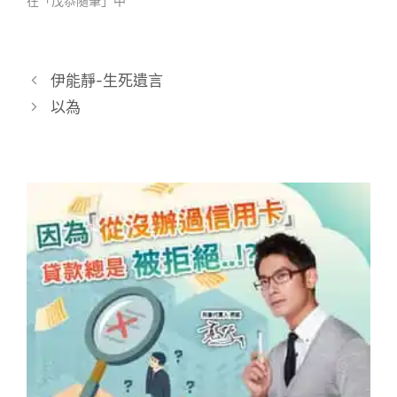
在「茂恭隨筆」中
伊能靜-生死遺言
以為