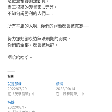
沒挺過預賽的運動員，
畫工很糟的漫畫家…等等。
不知何謂勝利的人們……
所有平庸的人啊…你們的罪過都會被寬恕──
努力振翅卻永遠無法飛翔的羽翼，
你們的全部，都會被原諒。
啊哈哈哈哈。
相關
就是那樣
煩惱
2022/07/20
2022/09/14
在「茂恭隨筆」中
在「茂恭隨筆」中
姊姊
2022/08/17