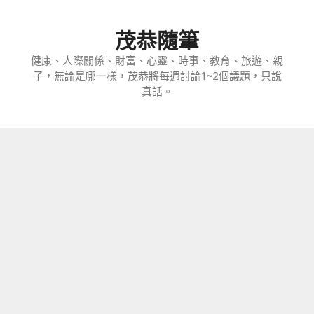
跳
至
茂恭隨筆
主
要
健康、人際關係、財富、心靈、時事、教育、旅遊、親
子，無論是哪一樣，茂恭將每週討論1~2個議題，只說
內
真話。
容