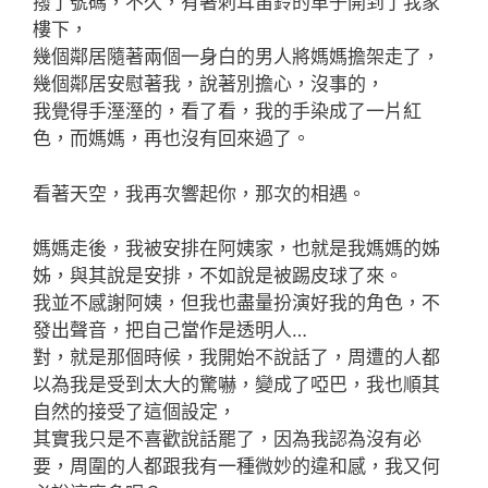
撥了號碼，不久，有著刺耳笛鈴的車子開到了我家
樓下，
幾個鄰居隨著兩個一身白的男人將媽媽擔架走了，
幾個鄰居安慰著我，說著別擔心，沒事的，
我覺得手溼溼的，看了看，我的手染成了一片紅
色，而媽媽，再也沒有回來過了。
看著天空，我再次響起你，那次的相遇。
媽媽走後，我被安排在阿姨家，也就是我媽媽的姊
姊，與其說是安排，不如說是被踢皮球了來。
我並不感謝阿姨，但我也盡量扮演好我的角色，不
發出聲音，把自己當作是透明人…
對，就是那個時候，我開始不說話了，周遭的人都
以為我是受到太大的驚嚇，變成了啞巴，我也順其
自然的接受了這個設定，
其實我只是不喜歡說話罷了，因為我認為沒有必
要，周圍的人都跟我有一種微妙的違和感，我又何