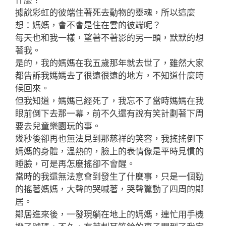
什麼？
據說彩虹的彼端住著死去動物的靈魂，所以這麼
想：媽媽，會不會是住在雲的彼端呢？
每天也和我一樣，望著不著影的另一頭，默默的想
著我。
是的，我的媽媽在我五歲那年就去世了，雖然大家
都告訴我媽媽去了很遠很遠的地方，不知道什麼時
候回來。
但我知道，媽媽已經死了，我忘不了當時媽媽在我
眼前倒下去那一幕，前不久還有說有笑計劃著下周
要去兒童樂園玩的事。
幾秒後卻再也無法見到那慈祥的笑容，我搖搖倒下
媽媽的身體，溫熱的，臉上的表情像是平時見慣的
睡臉，可是再怎麼搖卻不會醒。
當時的我還無法意會到發生了什麼事，只是一個勁
的搖著媽媽，大聲的哭喊著，哭聲驚動了四周的鄰
居。
鄰居進來後，一發現躺在地上的媽媽，連忙用手機