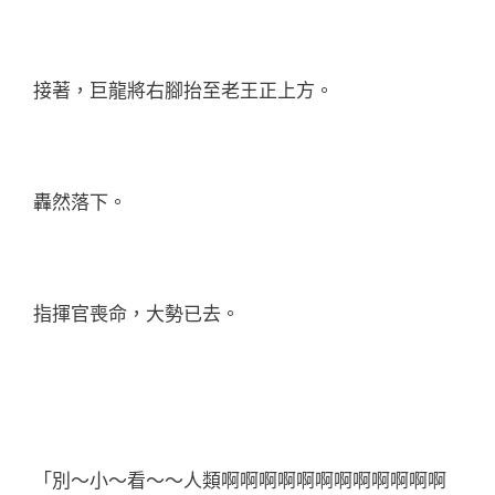
接著，巨龍將右腳抬至老王正上方。
轟然落下。
指揮官喪命，大勢已去。
「別～小～看～～人類啊啊啊啊啊啊啊啊啊啊啊啊