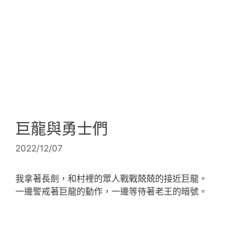
巨龍與勇士們
2022/12/07
我拿著長劍，和村裡的眾人戰戰兢兢的接近巨龍。
一邊警戒著巨龍的動作，一邊等待著老王的暗號。