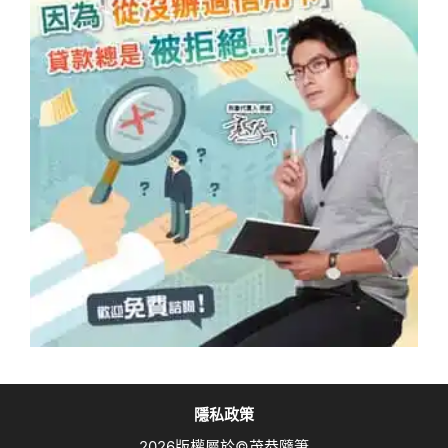
隱私政策
2026版權屬於©茂恭隨筆