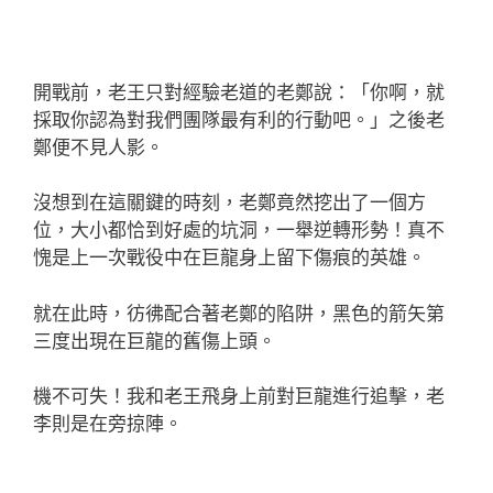
開戰前，老王只對經驗老道的老鄭說：「你啊，就
採取你認為對我們團隊最有利的行動吧。」之後老
鄭便不見人影。
沒想到在這關鍵的時刻，老鄭竟然挖出了一個方
位，大小都恰到好處的坑洞，一舉逆轉形勢！真不
愧是上一次戰役中在巨龍身上留下傷痕的英雄。
就在此時，彷彿配合著老鄭的陷阱，黑色的箭矢第
三度出現在巨龍的舊傷上頭。
機不可失！我和老王飛身上前對巨龍進行追擊，老
李則是在旁掠陣。