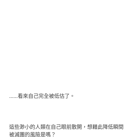
……看來自己完全被低估了。
這些渺小的人類在自己眼前散開，想藉此降低瞬間
被滅團的風險是嗎？