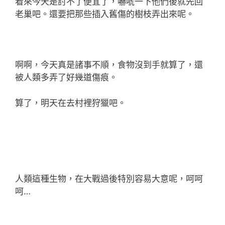
看來今天是討不了便宜了，嚇唬一下他們後就先回
老巢吧。還要把那些插入舊傷的樹枝弄出來呢。
啊啊，今天真是諸事不順，食物沒到手就算了，還
被人類多弄了好幾道傷痕。
算了，明天在去村裡狩獵吧。
人類這種生物，在大戰過後特別容易大意呢，呵呵
呵…