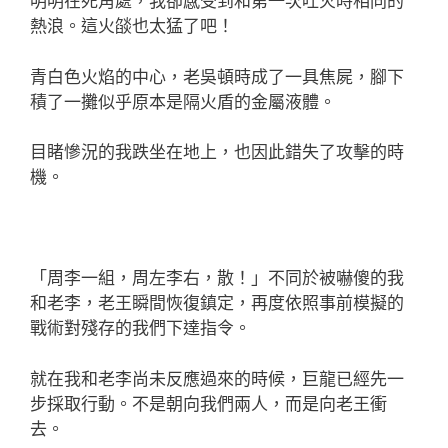
明明在死角處，我卻感受到和第一次吐火時相同的
熱浪。這火燄也太猛了吧！
青白色火焰的中心，老吳頓時成了一具焦屍，腳下
積了一攤似乎原本是隔火盾的金屬液體。
目睹慘況的我跌坐在地上，也因此錯失了攻擊的時
機。
「周李一組，周左李右，散！」不同於被嚇傻的我
和老李，老王瞬間恢復鎮定，再度依照事前模擬的
戰術對殘存的我們下達指令。
就在我和老李尚未反應過來的時候，巨龍已經先一
步採取行動。不是朝向我們兩人，而是向老王衝
去。