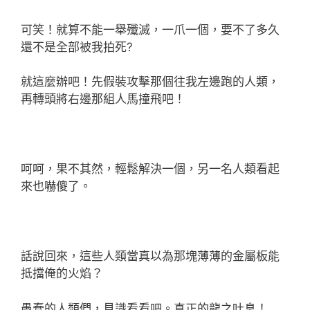
可笑！就算不能一舉殲滅，一爪一個，要不了多久
還不是全部被我拍死?
就這麼辦吧！先假裝攻擊那個往我左邊跑的人類，
再轉頭將右邊那組人馬撞飛吧！
呵呵，果不其然，輕鬆解決一個，另一名人類看起
來也嚇傻了。
話說回來，這些人類當真以為那塊薄薄的金屬板能
抵擋俺的火焰？
愚蠢的人類們，見識看看吧。真正的龍之吐息！