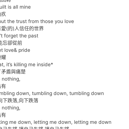
lt is all mine
內疚
hout the trust from those you love
愛(的)人信任的世界
t forget the past
能忘卻從前
et love& pride
榮耀
, it’s killing me inside*
了矛盾與痛楚
o nothing,
烏有
tumbling down, tumbling down, tumbling down
向下跌落,向下跌落
o nothing,
烏有
etting me down, letting me down, letting me down