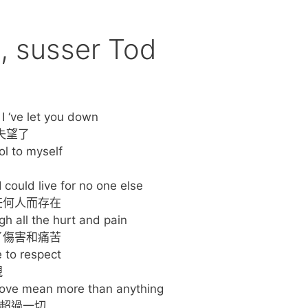
 susser Tod
 I ‘ve let you down
失望了
ol to myself
I could live for no one else
任何人而存在
h all the hurt and pain
了傷害和痛苦
e to respect
視
love mean more than anything
遠超過一切