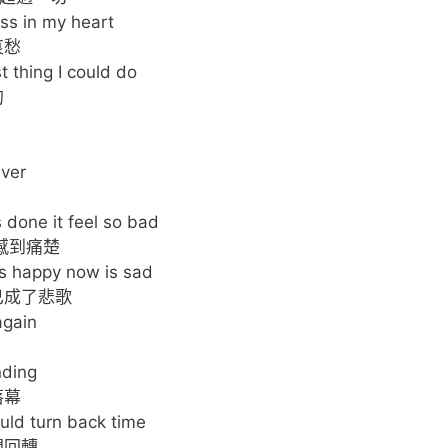
ss in my heart
哀愁
st thing I could do
的
ever
 done it feel so bad
感到痛楚
s happy now is sad
已成了悲歌
 again
nding
落幕
ould turn back time
間回轉