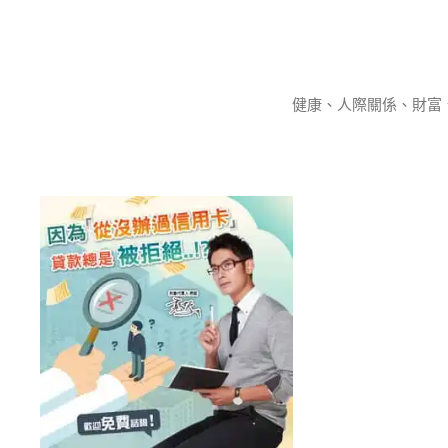
跳
至
主
要
健康、人際關係、財富
內
容