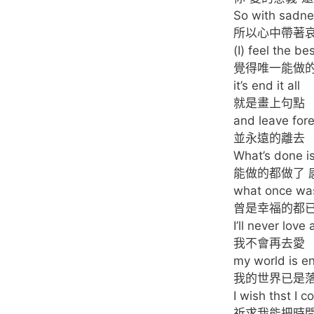
So with sadne
所以心中帶著
(I) feel the be
覺得唯一能做
it’s end it all
就是畫上句點
and leave for
並永遠的離去
What’s done is
能做的都做了 
what once wa
曾是幸福的都
I’ll never love
我不會再去愛
my world is e
我的世界已是
I wish thst I c
祈求我能把時