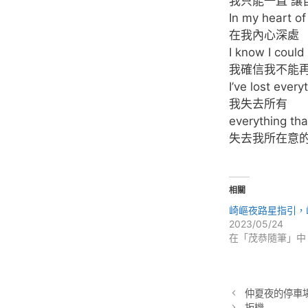
我只能一直 讓
In my heart of
在我內心深處
I know I could
我確信我不能再
I’ve lost every
我失去所有
everything tha
失去我所在意
相關
崎嶇夜路星指引，
2023/05/24
在「茂恭隨筆」中
仲夏夜的停車
扳機