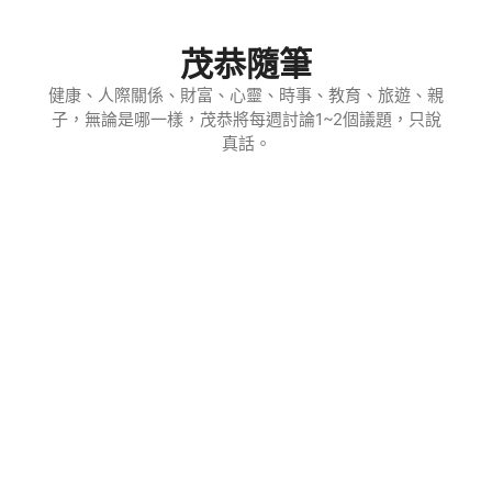
跳
至
茂恭隨筆
主
要
健康、人際關係、財富、心靈、時事、教育、旅遊、親
子，無論是哪一樣，茂恭將每週討論1~2個議題，只說
內
真話。
容