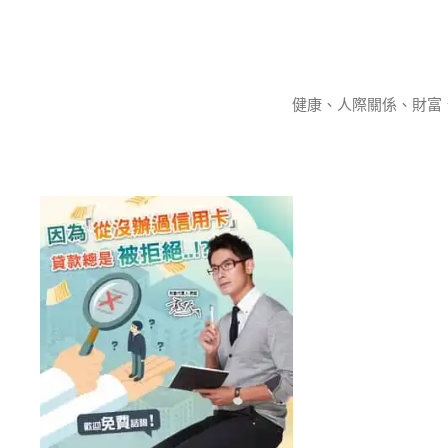
跳
至
主
要
健康、人際關係、財富
內
容