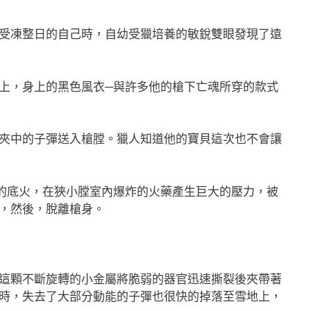
受凍整日的自己時，自幼受獵培養的敏銳雙眼發現了遠
上，身上的黑色風衣─與許多他的槍下亡魂所穿的款式
夾中的子彈送入槍膛。獵人知道他的寶貝這次也不會讓
的底火，在狹小膛室內爆炸的火藥產生巨大的壓力，被
，然後，脫離槍身。
這顆不斷旋轉的小金屬將脆弱的器官迅速撕裂後夾帶著
時，失去了大部分動能的子彈也很快的掉落至雪地上，