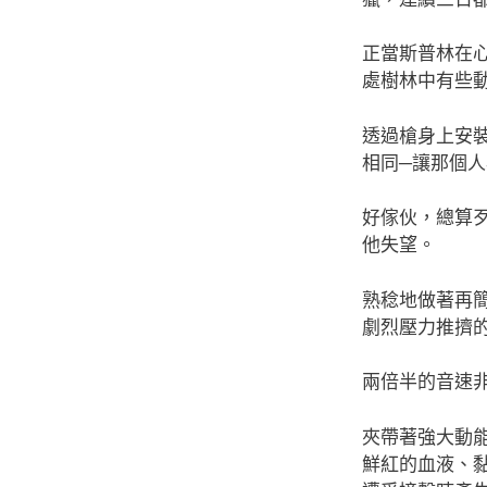
正當斯普林在
處樹林中有些
透過槍身上安
相同─讓那個
好傢伙，總算
他失望。
熟稔地做著再
劇烈壓力推擠
兩倍半的音速
夾帶著強大動
鮮紅的血液、