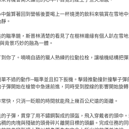
心中盤算著回到營帳後要喝上一杯燒燙的飲料來犒賞在雪地中
動靜。
裝的瞄準鏡，斯普林清楚的看見了在樹林邊緣有個人趴在雪地
人與背景巧妙的融為一體。
歹到你了。喃喃自語的獵人熟練的拉動拉栓，讓槍機結構把彈
簡單不過的動作─瞄準並且扣下扳機。擊錘推動撞針撞擊子彈
的子彈開始在槍管中急速前進，同時受到膛線的影響開始旋轉
非常快，只消一眨眼的時間就能飛上幾百公尺遠的距離。
能的子彈，貫穿了用不鏽鋼製成的頭盔，飛入穿戴者的頭中。
黏稠的肉塊與殘破的頭骨碎片離開目標的頭顱。完成任務的同