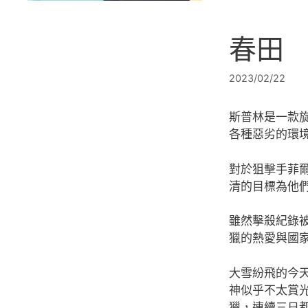
春田
2023/02/22
斯普林是一款
各種惡劣的環
對於狙擊手菲
清的目標為他
雖然擊殺紀錄
獵的熱愛與國
大雪紛飛的今
神似乎不太賞
獵，連續三日