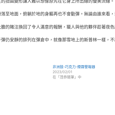
生的扭曲變形讓人難以想像原先在它身上所出線的優美流線。
滑落至地面，俯躺於地的身軀再也不會動彈。無論由誰來看，
大膽的賭注換回了令人滿意的報酬，獵人與他的夥伴趁著夜色
子彈仍安靜的排列在彈倉中，就像那雪地上的斯普林一樣，不
非洲鼓-巧克力-煙霧警報器
2023/02/01
在「茂恭隨筆」中