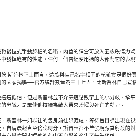
旋轉後拉式手動步槍的名稱，內置的彈倉可放入五枚殺傷力驚
境中發揮應有的性能，任何一個曾經使用過的人都對它的表現
爾德‧斯普林下士而言，這款與自己名字相同的槍確實是個好
們的國家捐軀──官方統計數量為三十七人，比斯普林自己宣
被遠遠低估，但是斯普林並不介意這點數字上的小分歧，承平
家的忠誠才是驅使他持續為敵人帶來恐懼與死亡的動力。
天，斯普林一如以往的隻身前往躲藏處，等待著目標出現在視
光，自清晨起直至傍晚時分，斯普林都不曾發現應當射殺的對
都未有機會開火讓他的心中不自覺的產生了些失落感。