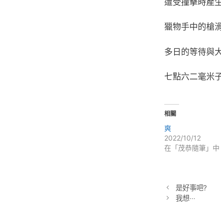
遭受撞擊時產
獵物手中的槍
多日的等待與
七點六二毫米
相關
爽
2022/10/12
在「茂恭隨筆」中
是好事吧?
我想‧‧‧