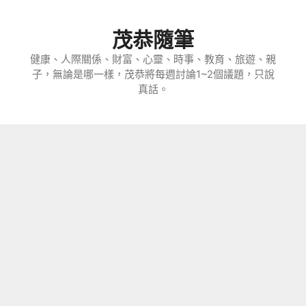
跳
至
茂恭隨筆
主
要
健康、人際關係、財富、心靈、時事、教育、旅遊、親
子，無論是哪一樣，茂恭將每週討論1~2個議題，只說
內
真話。
容