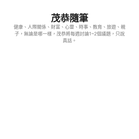
跳
至
茂恭隨筆
主
要
健康、人際關係、財富、心靈、時事、教育、旅遊、親
子，無論是哪一樣，茂恭將每週討論1~2個議題，只說
內
真話。
容