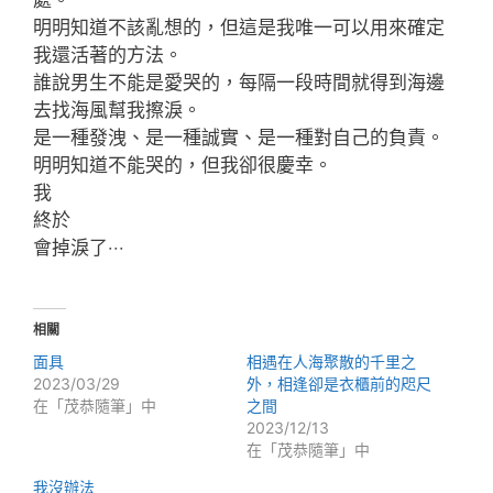
明明知道不該亂想的，但這是我唯一可以用來確定
我還活著的方法。
誰說男生不能是愛哭的，每隔一段時間就得到海邊
去找海風幫我擦淚。
是一種發洩、是一種誠實、是一種對自己的負責。
明明知道不能哭的，但我卻很慶幸。
我
終於
會掉淚了‧‧‧
相關
面具
相遇在人海聚散的千里之
2023/03/29
外，相逢卻是衣櫃前的咫尺
在「茂恭隨筆」中
之間
2023/12/13
在「茂恭隨筆」中
我沒辦法