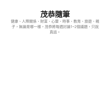
跳
至
茂恭隨筆
主
要
健康、人際關係、財富、心靈、時事、教育、旅遊、親
子，無論是哪一樣，茂恭將每週討論1~2個議題，只說
內
真話。
容