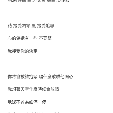
詞:陳靜楠 曲:方文良 編曲:吳俊毅
花 接受凋零 風 接受追尋
心的傷還有一些 不要緊
我接受你的決定
你將會被誰抱緊 唱什麼歌哄他開心
我想著天空什麼時候會放晴
地球不曾為誰停一停