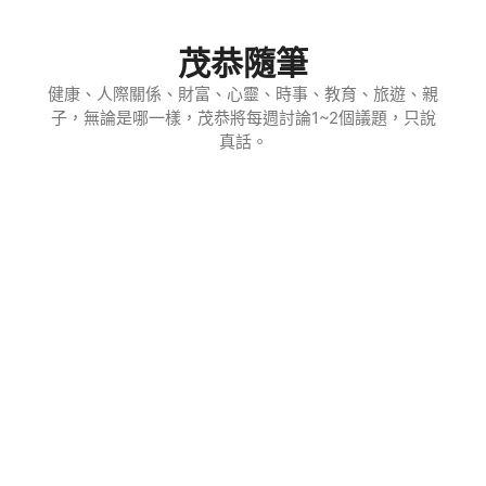
跳
至
茂恭隨筆
主
要
健康、人際關係、財富、心靈、時事、教育、旅遊、親
子，無論是哪一樣，茂恭將每週討論1~2個議題，只說
內
真話。
容