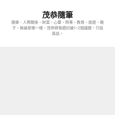
跳
至
茂恭隨筆
主
要
健康、人際關係、財富、心靈、時事、教育、旅遊、親
子，無論是哪一樣，茂恭將每週討論1~2個議題，只說
內
真話。
容