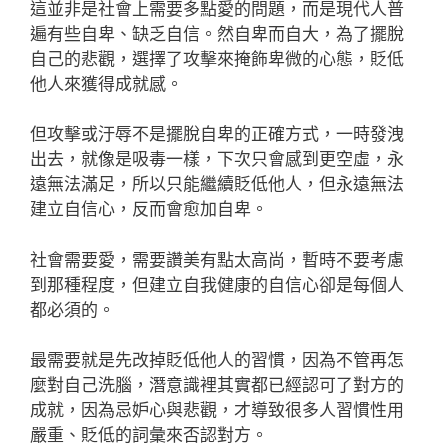
這並非是社會上需要多點愛的問題，而是現代人普
遍有些自卑、缺乏自信。然自卑而自大，為了擺脫
自己的悲觀，選擇了攻擊來掩飾卑微的心態，貶低
他人來獲得成就感。
但攻擊或汙辱不是擺脫自卑的正確方式，一時發洩
出去，就像是吸毒一樣，下次只會感到更空虛，永
遠無法滿足，所以只能繼續貶低他人，但永遠無法
建立自信心，反而會愈加自卑。
社會需要愛，需要讚美有點太高尚，暫時不要考慮
到那種程度，但建立自我健康的自信心卻是每個人
都必須的。
最需要就是先改掉貶低他人的習慣，因為不管再怎
麼對自己洗腦，潛意識裡其實都已經認可了對方的
成就，因為忌妒心與悲觀，才導致很多人習慣性用
嚴重、貶低的詞彙來否認對方。