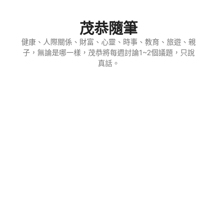
跳
至
茂恭隨筆
主
要
健康、人際關係、財富、心靈、時事、教育、旅遊、親
子，無論是哪一樣，茂恭將每週討論1~2個議題，只說
內
真話。
容