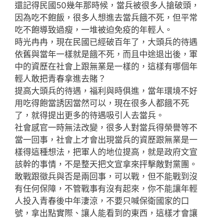
還記得民國50幾年那時候，當兵被很多人搶破頭，
因為吃不飽飯，很多人想進去當兵餓不死，但平常
吃不飽導致過瘦，一堆被迫免疫的年輕人。
時光冉冉，現在民國已經破百年了，大頭兵的待遇
依舊與當年一樣就是餓不死，而且中途退出後，軍
中的資歷在社會上跟無業是一樣的，這樣有哪個年
輕人敢把青春拿進去賭？
提高大頭兵的待遇，福利與時俱進，當年環境不好
用吃得飽當誘因當然可以，現在很多人都餓不死
了，就得提出更多的待遇吸引人去當兵。
社會感官一時無法改變，很多人對當兵得榮譽等不
當一回事，社會上才會出現當兵的資歷跟無業是一
樣得這種想法，把軍人的地位提高，就是政府文宣
該幹的事情，不是整天把文宣拿來抨擊敵對黨團。
敢戰跟徵兵與否是兩回事，可以戰，但不能戰到沒
有任何保障，不管戰事有沒有起來，你不能讓年輕
人投入青春後中年淒涼，不要只喊保衛國家的口
號，拿出點實際、讓人能看到的東西，這樣才會讓